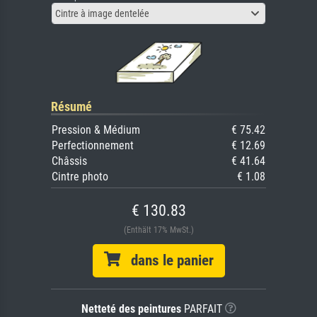
Cintre à image dentelée
Résumé
Pression & Médium
€ 75.42
Perfectionnement
€ 12.69
Châssis
€ 41.64
Cintre photo
€ 1.08
€ 130.83
(Enthält 17% MwSt.)
dans le panier
Netteté des peintures
PARFAIT