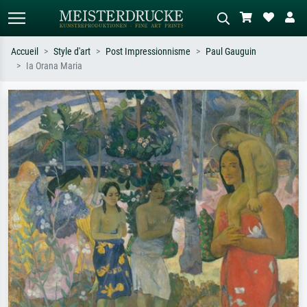
Accueil
Style d'art
Post Impressionnisme
Paul Gauguin
Ia Orana Maria
Recherche standard
Recherche d'images IA
Recherchez par artiste, titre ou style –
Décrivez la scène – ex. prairie verte,
ex. Monet, Nuit étoilée,
abstrait avec beaucoup de rouge,
impressionnisme, vague de Hokusai,
tableau sombre, nu debout près d'un
nu.
arbre.