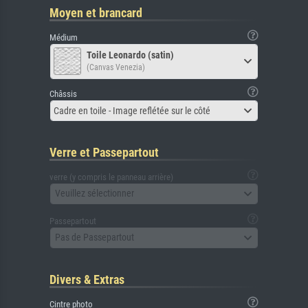
Moyen et brancard
Médium
Toile Leonardo (satin)
(Canvas Venezia)
Châssis
Cadre en toile - Image reflétée sur le côté
Verre et Passepartout
verre (y compris le panneau arrière)
Veuillez sélectionner
Passepartout
Pas de Passepartout
Divers & Extras
Cintre photo