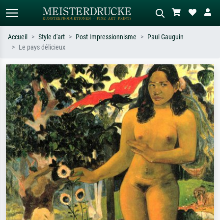
Accueil
Style d'art
Post Impressionnisme
Paul Gauguin
Le pays délicieux
Recherche standard
Recherche d'images IA
Recherchez par artiste, titre ou style –
Décrivez la scène – ex. prairie verte,
ex. Monet, Nuit étoilée,
abstrait avec beaucoup de rouge,
impressionnisme, vague de Hokusai,
tableau sombre, nu debout près d'un
nu.
arbre.