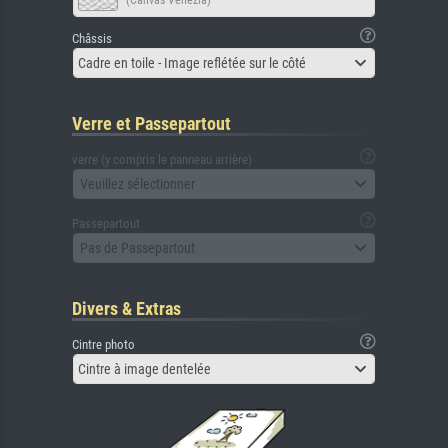
(Canvas Venezia)
Châssis
Cadre en toile - Image reflétée sur le côté
Verre et Passepartout
verre (y compris le panneau arrière)
Veuillez sélectionner
Passepartout
Pas de Passepartout
Divers & Extras
Cintre photo
Cintre à image dentelée