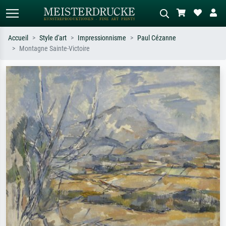
Accueil
Style d'art
Impressionnisme
Paul Cézanne
Montagne Sainte-Victoire
Recherche standard
Recherche d'images IA
Recherchez par artiste, titre ou style –
Décrivez la scène – ex. prairie verte,
ex. Monet, Nuit étoilée,
abstrait avec beaucoup de rouge,
impressionnisme, vague de Hokusai,
tableau sombre, nu debout près d'un
nu.
arbre.