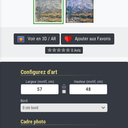
Voir en 3D / AR
Ajouter aux Favoris
0 Avis
Configurez d'art
Largeur (motif, cm)
Hauteur (motif, cm)
Bord
0 cm bord
Cadre photo