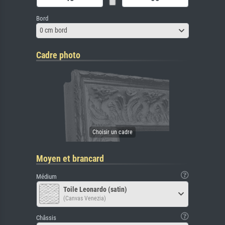
Bord
0 cm bord
Cadre photo
Moyen et brancard
Médium
Toile Leonardo (satin)
(Canvas Venezia)
Châssis