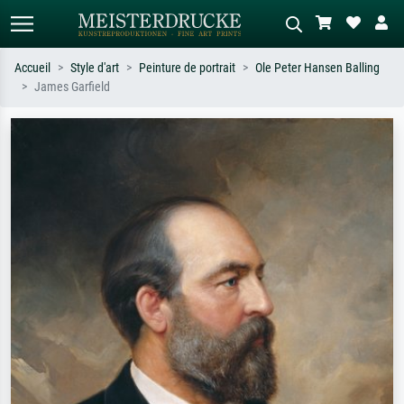
Accueil
Style d'art
Peinture de portrait
Ole Peter Hansen Balling
James Garfield
Recherche standard
Recherche d'images IA
Recherchez par artiste, titre ou style –
Décrivez la scène – ex. prairie verte,
ex. Monet, Nuit étoilée,
abstrait avec beaucoup de rouge,
impressionnisme, vague de Hokusai,
tableau sombre, nu debout près d'un
nu.
arbre.