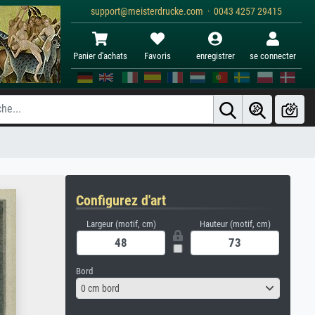
support@meisterdrucke.com · 0043 4257 29415
Panier d'achats
Favoris
enregistrer
se connecter
Configurez d'art
Largeur (motif, cm)
Hauteur (motif, cm)
Bord
0 cm bord