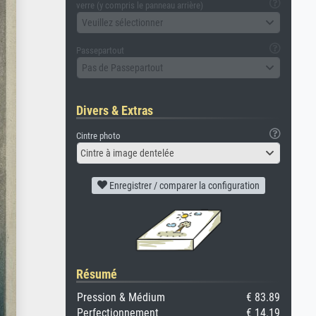
verre (y compris le panneau arrière)
Veuillez sélectionner
Passepartout
Pas de Passepartout
Divers & Extras
Cintre photo
Cintre à image dentelée
Enregistrer / comparer la configuration
Résumé
Pression & Médium
€ 83.89
Perfectionnement
€ 14.19