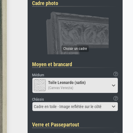
Cadre photo
Moyen et brancard
Médium
Toile Leonardo (satin)
(Canvas Venezia)
Châssis
Cadre en toile - Image reflétée sur le côté
Verre et Passepartout