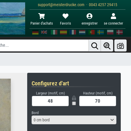
support@meisterdrucke.com · 0043 4257 29415
Panier d'achats
Favoris
enregistrer
se connecter
Configurez d'art
Largeur (motif, cm)
Hauteur (motif, cm)
Bord
0 cm bord