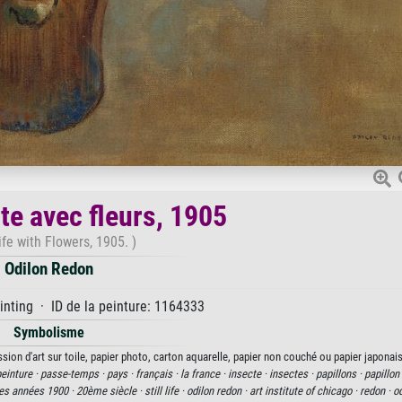
te avec fleurs, 1905
Life with Flowers, 1905. )
Odilon Redon
inting · ID de la peinture: 1164333
Symbolisme
ion d'art sur toile, papier photo, carton aquarelle, papier non couché ou papier japonais
einture ·
passe-temps ·
pays ·
français ·
la france ·
insecte ·
insectes ·
papillons ·
papillon
les années 1900 ·
20ème siècle ·
still life ·
odilon redon ·
art institute of chicago ·
redon ·
od