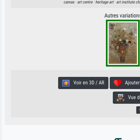
canvas ·
art centre ·
heritage art ·
art institute c
Autres variatio
Voir en 3D / AR
Ajouter 
Vue de 