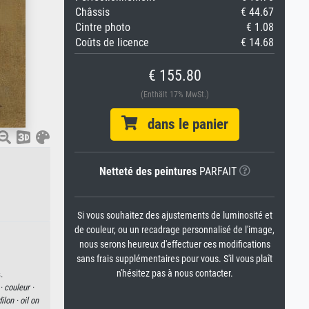
Châssis
€ 44.67
Cintre photo
€ 1.08
Coûts de licence
€ 14.68
€ 155.80
(Enthält 17% MwSt.)
dans le panier
Netteté des peintures
PARFAIT
Si vous souhaitez des ajustements de luminosité et
de couleur, ou un recadrage personnalisé de l'image,
nous serons heureux d'effectuer ces modifications
sans frais supplémentaires pour vous. S'il vous plaît
n'hésitez pas à nous contacter.
.
 ·
couleur ·
ilon ·
oil on