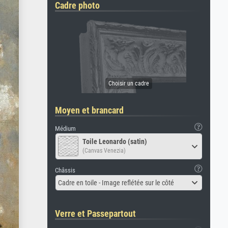
Cadre photo
Moyen et brancard
Médium
Toile Leonardo (satin)
(Canvas Venezia)
Châssis
Cadre en toile - Image reflétée sur le côté
Verre et Passepartout