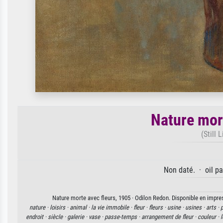
Nature mor
(Still 
Non daté. · oil pa
Nature morte avec fleurs, 1905 · Odilon Redon. Disponible en impress
nature ·
loisirs ·
animal ·
la vie immobile ·
fleur ·
fleurs ·
usine ·
usines ·
arts ·
p
endroit ·
siècle ·
galerie ·
vase ·
passe-temps ·
arrangement de fleur ·
couleur ·