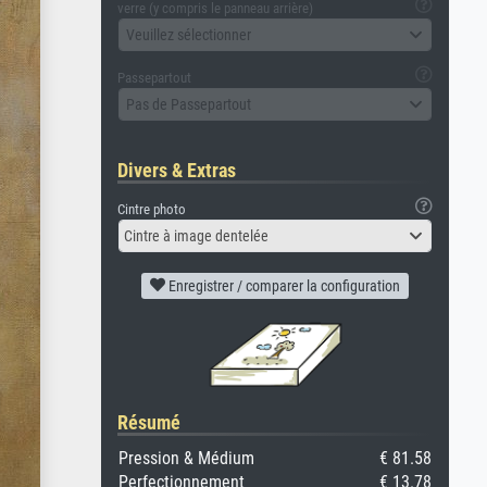
verre (y compris le panneau arrière)
Veuillez sélectionner
Passepartout
Pas de Passepartout
Divers & Extras
Cintre photo
Cintre à image dentelée
Enregistrer / comparer la configuration
Résumé
Pression & Médium
€ 81.58
Perfectionnement
€ 13.78