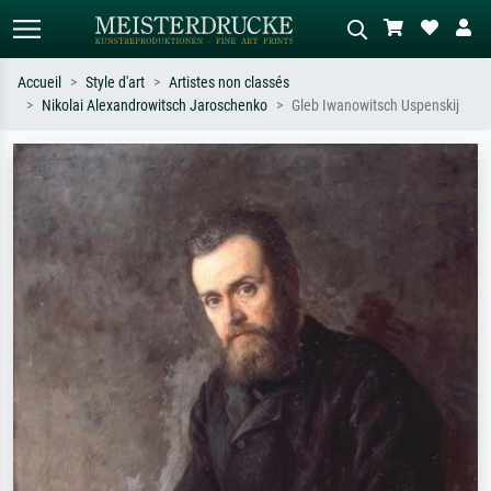
Accueil
Style d'art
Artistes non classés
Nikolai Alexandrowitsch Jaroschenko
Gleb Iwanowitsch Uspenskij
Recherche standard
Recherche d'images IA
Recherchez par artiste, titre ou style –
Décrivez la scène – ex. prairie verte,
ex. Monet, Nuit étoilée,
abstrait avec beaucoup de rouge,
impressionnisme, vague de Hokusai,
tableau sombre, nu debout près d'un
nu.
arbre.