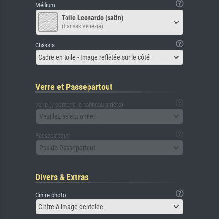
Médium
Toile Leonardo (satin)
(Canvas Venezia)
Châssis
Cadre en toile - Image reflétée sur le côté
Verre et Passepartout
verre (y compris le panneau arrière)
Veuillez sélectionner
Passepartout
Pas de Passepartout
Divers & Extras
Cintre photo
Cintre à image dentelée