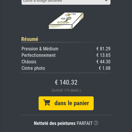
Cintre à image dentelée
Résumé
Pression & Médium
€ 81.29
Perfectionnement
€ 13.65
Châssis
€ 44.30
Cintre photo
€ 1.08
€ 140.32
(Enthält 17% MwSt.)
dans le panier
Netteté des peintures
PARFAIT