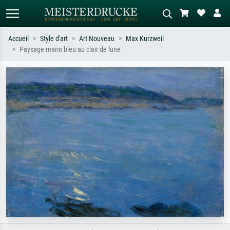
Accueil
Style d'art
Art Nouveau
Max Kurzweil
Paysage marin bleu au clair de lune
Recherche standard
Recherche d'images IA
Recherchez par artiste, titre ou style –
Décrivez la scène – ex. prairie verte,
ex. Monet, Nuit étoilée,
abstrait avec beaucoup de rouge,
impressionnisme, vague de Hokusai,
tableau sombre, nu debout près d'un
nu.
arbre.