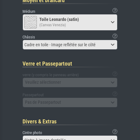
Moyen et brancard
Médium
Toile Leonardo (satin)
(Canvas Venezia)
Châssis
Cadre en toile - Image reflétée sur le côté
Verre et Passepartout
verre (y compris le panneau arrière)
Veuillez sélectionner
Passepartout
Pas de Passepartout
Divers & Extras
Cintre photo