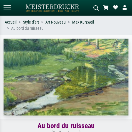
Accueil
Style d'art
Art Nouveau
Max Kurzweil
Au bord du ruisseau
Recherche standard
Recherche d'images IA
Recherchez par artiste, titre ou style –
Décrivez la scène – ex. prairie verte,
ex. Monet, Nuit étoilée,
abstrait avec beaucoup de rouge,
impressionnisme, vague de Hokusai,
tableau sombre, nu debout près d'un
nu.
arbre.
Au bord du ruisseau