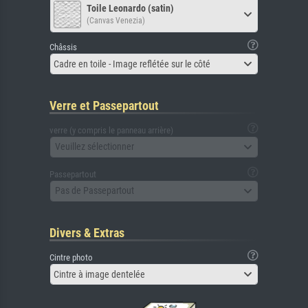
Toile Leonardo (satin)
(Canvas Venezia)
Châssis
Cadre en toile - Image reflétée sur le côté
Verre et Passepartout
verre (y compris le panneau arrière)
Veuillez sélectionner
Passepartout
Pas de Passepartout
Divers & Extras
Cintre photo
Cintre à image dentelée