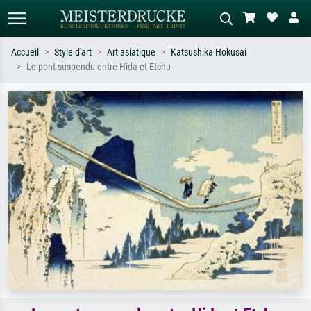
Accueil
Style d'art
Art asiatique
Katsushika Hokusai
Le pont suspendu entre Hida et Etchu
Recherche standard
Recherche d'images IA
Recherchez par artiste, titre ou style –
Décrivez la scène – ex. prairie verte,
ex. Monet, Nuit étoilée,
abstrait avec beaucoup de rouge,
impressionnisme, vague de Hokusai,
tableau sombre, nu debout près d'un
nu.
arbre.