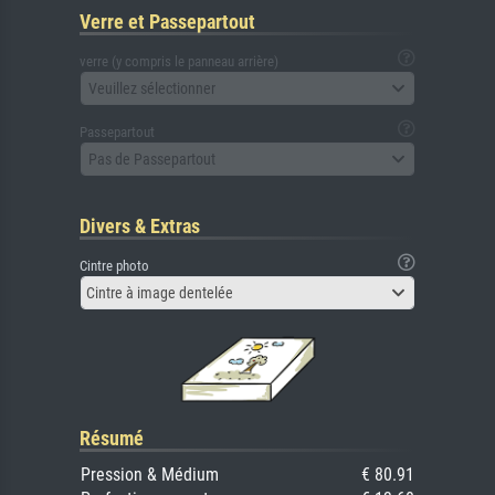
Verre et Passepartout
verre (y compris le panneau arrière)
Veuillez sélectionner
Passepartout
Pas de Passepartout
Divers & Extras
Cintre photo
Cintre à image dentelée
Résumé
Pression & Médium
€ 80.91