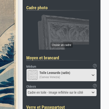
Cadre photo
Moyen et brancard
Médium
Toile Leonardo (satin)
(Canvas Venezia)
Châssis
Cadre en toile - Image reflétée sur le côté
Verre et Passepartout