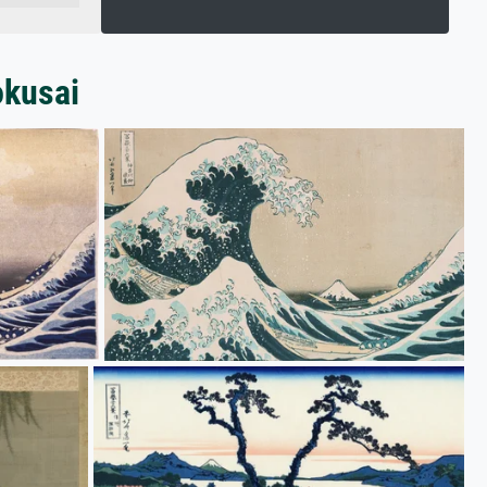
okusai