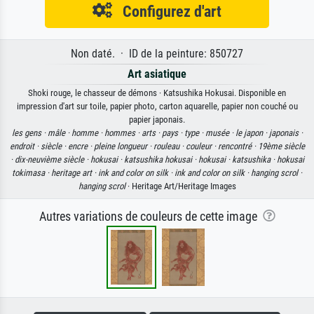
Configurez d'art
Non daté. · ID de la peinture: 850727
Art asiatique
Shoki rouge, le chasseur de démons · Katsushika Hokusai. Disponible en
impression d'art sur toile, papier photo, carton aquarelle, papier non couché ou
papier japonais.
les gens ·
mâle ·
homme ·
hommes ·
arts ·
pays ·
type ·
musée ·
le japon ·
japonais ·
endroit ·
siècle ·
encre ·
pleine longueur ·
rouleau ·
couleur ·
rencontré ·
19ème siècle
·
dix-neuvième siècle ·
hokusai ·
katsushika hokusai ·
hokusai ·
katsushika ·
hokusai
tokimasa ·
heritage art ·
ink and color on silk ·
ink and color on silk ·
hanging scrol ·
hanging scrol
· Heritage Art/Heritage Images
Autres variations de couleurs de cette image