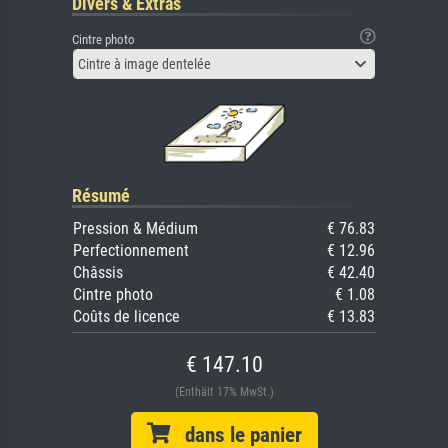
Divers & Extras
Cintre photo
Cintre à image dentelée
Résumé
Pression & Médium
€ 76.83
Perfectionnement
€ 12.96
Châssis
€ 42.40
Cintre photo
€ 1.08
Coûts de licence
€ 13.83
€ 147.10
(Enthält 17% MwSt.)
dans le panier