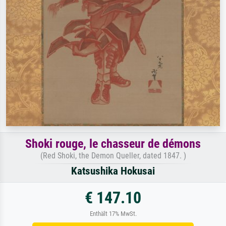
Shoki rouge, le chasseur de démons
(Red Shoki, the Demon Queller, dated 1847. )
Katsushika Hokusai
€ 147.10
Enthält 17% MwSt.