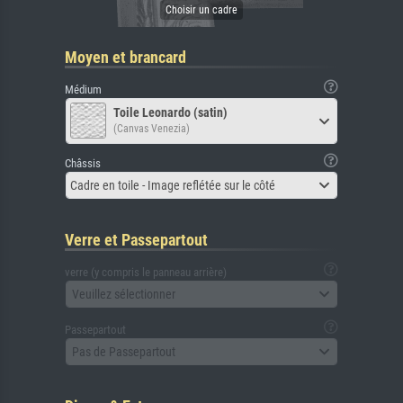
Moyen et brancard
Médium
Toile Leonardo (satin)
(Canvas Venezia)
Châssis
Cadre en toile - Image reflétée sur le côté
Verre et Passepartout
verre (y compris le panneau arrière)
Veuillez sélectionner
Passepartout
Pas de Passepartout