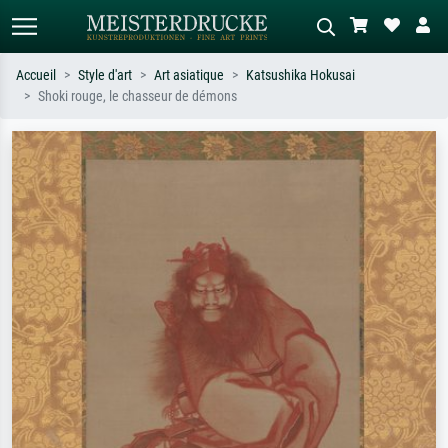
Accueil
Style d'art
Art asiatique
Katsushika Hokusai
Shoki rouge, le chasseur de démons
Recherche standard
Recherche d'images IA
Recherchez par artiste, titre ou style –
Décrivez la scène – ex. prairie verte,
ex. Monet, Nuit étoilée,
abstrait avec beaucoup de rouge,
impressionnisme, vague de Hokusai,
tableau sombre, nu debout près d'un
nu.
arbre.