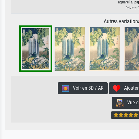
aquarelle, pa
Private 
Autres variatio
Voir en 3D / AR
Ajouter 
Vue de 