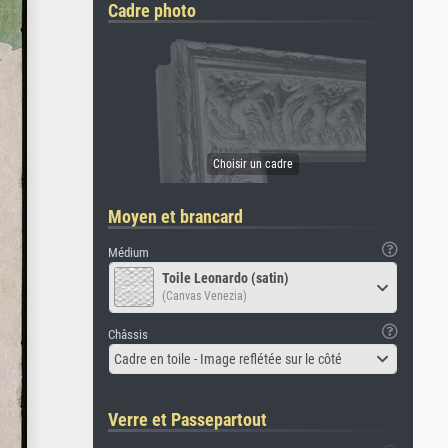
Cadre photo
Moyen et brancard
Médium
Toile Leonardo (satin)
(Canvas Venezia)
Châssis
Cadre en toile - Image reflétée sur le côté
Verre et Passepartout