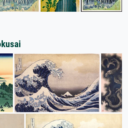
okusai