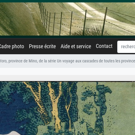
Contact
Cadre photo
Presse écrite
Aide et service
oro, province de Mino, de la série Un voyage aux cascades de toutes les provinc