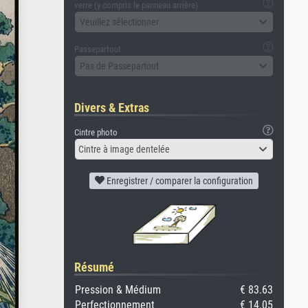
verre (y compris le panneau arrière)
Veuillez sélectionner
Passepartout
Pas de Passepartout
Divers & Extras
Cintre photo
Cintre à image dentelée
Enregistrer / comparer la configuration
Résumé
Pression & Médium
€ 83.63
Perfectionnement
€ 14.05