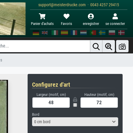
support@meisterdrucke.com · 0043 4257 29415
Panier d'achats
Favoris
enregistrer
se connecter
es
Configurez d'art
Largeur (motif, cm)
Hauteur (motif, cm)
Bord
0 cm bord