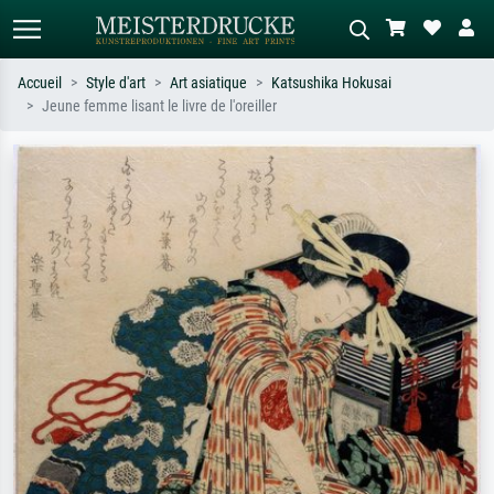
Accueil
Style d'art
Art asiatique
Katsushika Hokusai
Jeune femme lisant le livre de l'oreiller
Recherche standard
Recherche d'images IA
Recherchez par artiste, titre ou style –
Décrivez la scène – ex. prairie verte,
ex. Monet, Nuit étoilée,
abstrait avec beaucoup de rouge,
impressionnisme, vague de Hokusai,
tableau sombre, nu debout près d'un
nu.
arbre.