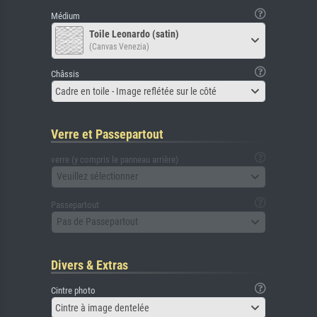
Médium
Toile Leonardo (satin)
(Canvas Venezia)
Châssis
Cadre en toile - Image reflétée sur le côté
Verre et Passepartout
verre (y compris le panneau arrière)
Veuillez sélectionner
Passepartout
Pas de Passepartout
Divers & Extras
Cintre photo
Cintre à image dentelée