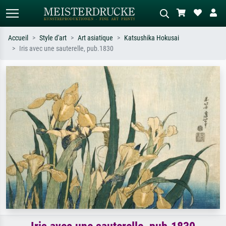
Accueil
Style d'art
Art asiatique
Katsushika Hokusai
Iris avec une sauterelle, pub.1830
Recherche standard
Recherche d'images IA
Recherchez par artiste, titre ou style –
Décrivez la scène – ex. prairie verte,
ex. Monet, Nuit étoilée,
abstrait avec beaucoup de rouge,
impressionnisme, vague de Hokusai,
tableau sombre, nu debout près d'un
nu.
arbre.