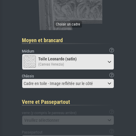
Moyen et brancard
Médium
Toile Leonardo (satin)
(Canvas Venezia)
Châssis
Cadre en toile - Image reflétée sur le côté
Verre et Passepartout
verre (y compris le panneau arrière)
Veuillez sélectionner
Passepartout