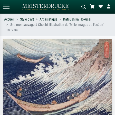
Accueil
Style d'art
Art asiatique
Katsushika Hokusai
Une mer sauvage à Choshi, illustration de 'Mille images de l'océan'
Recherche standard
Recherche d'images IA
1832-34
Recherchez par artiste, titre ou style –
Décrivez la scène – ex. prairie verte,
ex. Monet, Nuit étoilée,
abstrait avec beaucoup de rouge,
impressionnisme, vague de Hokusai,
tableau sombre, nu debout près d'un
nu.
arbre.