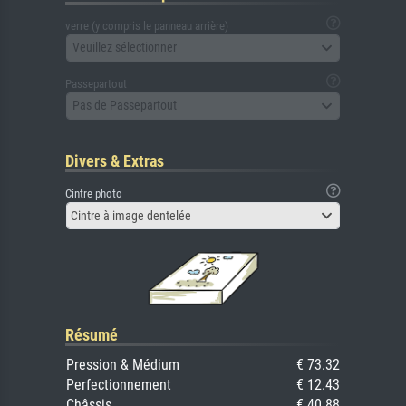
verre (y compris le panneau arrière)
Veuillez sélectionner
Passepartout
Pas de Passepartout
Divers & Extras
Cintre photo
Cintre à image dentelée
Résumé
Pression & Médium
€ 73.32
Perfectionnement
€ 12.43
Châssis
€ 40.88