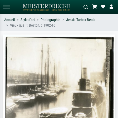
Accueil
Style d'art
Photographie
Jessie Tarbox Beals
Vieux quai T, Boston, c.1902-10
Recherche standard
Recherche d'images IA
Recherchez par artiste, titre ou style –
Décrivez la scène – ex. prairie verte,
ex. Monet, Nuit étoilée,
abstrait avec beaucoup de rouge,
impressionnisme, vague de Hokusai,
tableau sombre, nu debout près d'un
nu.
arbre.