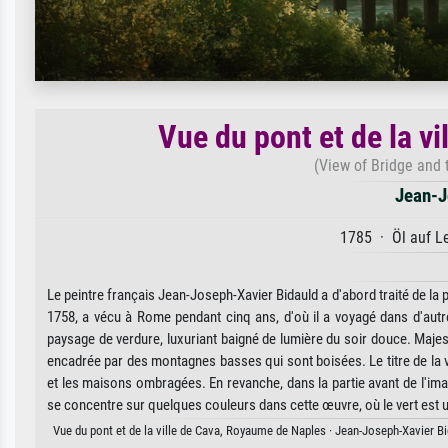
Vue du pont et de la v
(View of Bridge and
Jean-J
1785 · Öl auf Le
Le peintre français Jean-Joseph-Xavier Bidauld a d'abord traité de la p
1758, a vécu à Rome pendant cinq ans, d'où il a voyagé dans d'autre
paysage de verdure, luxuriant baigné de lumière du soir douce. Maje
encadrée par des montagnes basses qui sont boisées. Le titre de la v
et les maisons ombragées. En revanche, dans la partie avant de l'imag
se concentre sur quelques couleurs dans cette œuvre, où le vert est u
Vue du pont et de la ville de Cava, Royaume de Naples · Jean-Joseph-Xavier Bid