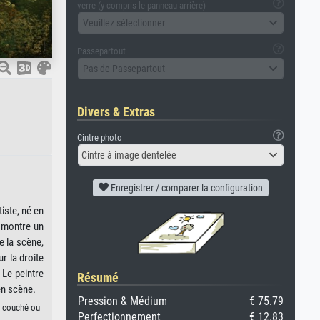
verre (y compris le panneau arrière)
Veuillez sélectionner
Passepartout
Pas de Passepartout
Divers & Extras
Cintre photo
Cintre à image dentelée
Enregistrer / comparer la configuration
iste, né en
" montre un
e la scène,
r la droite
 Le peintre
Résumé
en scène.
Pression & Médium
€ 75.79
n couché ou
Perfectionnement
€ 12.83