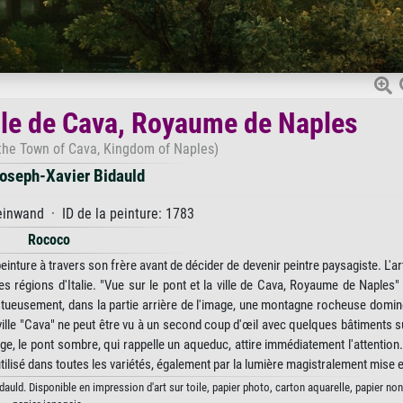
ille de Cava, Royaume de Naples
 the Town of Cava, Kingdom of Naples)
oseph-Xavier Bidauld
inwand · ID de la peinture: 1783
Rococo
einture à travers son frère avant de décider de devenir peintre paysagiste. L'art
s régions d'Italie. "Vue sur le pont et la ville de Cava, Royaume de Naples
stueusement, dans la partie arrière de l'image, une montagne rocheuse domin
ille "Cava" ne peut être vu à un second coup d'œil avec quelques bâtiments su
e, le pont sombre, qui rappelle un aqueduc, attire immédiatement l'attention.
tilisé dans toutes les variétés, également par la lumière magistralement mise 
auld. Disponible en impression d'art sur toile, papier photo, carton aquarelle, papier no