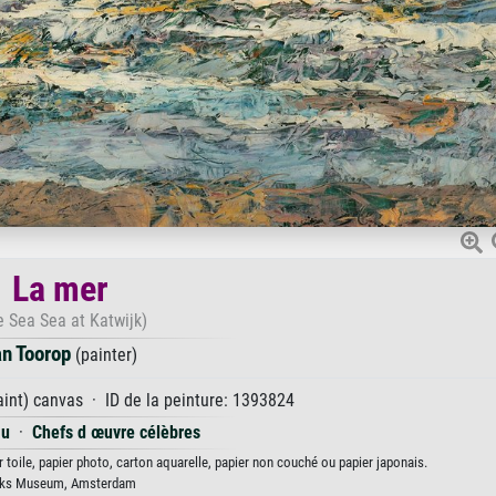
La mer
e Sea Sea at Katwijk)
n Toorop
(painter)
aint) canvas · ID de la peinture: 1393824
au
·
Chefs d œuvre célèbres
 toile, papier photo, carton aquarelle, papier non couché ou papier japonais.
jks Museum, Amsterdam