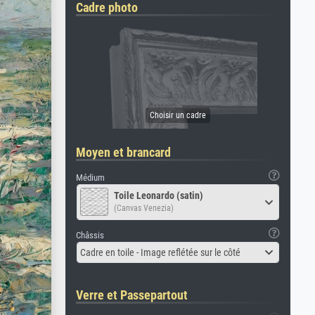
Cadre photo
Moyen et brancard
Médium
Toile Leonardo (satin)
(Canvas Venezia)
Châssis
Cadre en toile - Image reflétée sur le côté
Verre et Passepartout