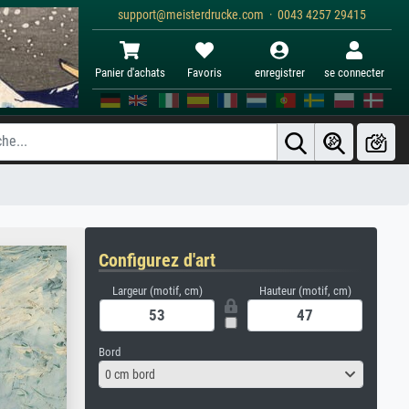
support@meisterdrucke.com · 0043 4257 29415
Panier d'achats
Favoris
enregistrer
se connecter
Configurez d'art
Largeur (motif, cm)
Hauteur (motif, cm)
Bord
0 cm bord