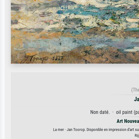
(Th
Ja
Non daté. · oil paint (p
Art Nouve
La mer · Jan Toorop. Disponible en impression d'art sur
Ri