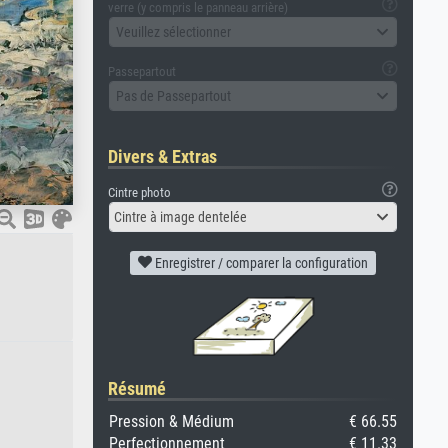
verre (y compris le panneau arrière)
Veuillez sélectionner
Passepartout
Pas de Passepartout
Divers & Extras
Cintre photo
Cintre à image dentelée
Enregistrer / comparer la configuration
Résumé
Pression & Médium
€ 66.55
Perfectionnement
€ 11.33