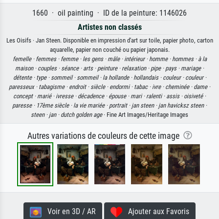
1660 · oil painting · ID de la peinture: 1146026
Artistes non classés
Les Oisifs · Jan Steen. Disponible en impression d'art sur toile, papier photo, carton
aquarelle, papier non couché ou papier japonais.
femelle ·
femmes ·
femme ·
les gens ·
mâle ·
intérieur ·
homme ·
hommes ·
à la
maison ·
couples ·
séance ·
arts ·
peinture ·
relaxation ·
pipe ·
pays ·
mariage ·
détente ·
type ·
sommeil ·
sommeil ·
la hollande ·
hollandais ·
couleur ·
couleur ·
paresseux ·
tabagisme ·
endroit ·
siècle ·
endormi ·
tabac ·
ivre ·
cheminée ·
dame ·
concept ·
marié ·
ivresse ·
décadence ·
épouse ·
mari ·
ralenti ·
assis ·
oisiveté ·
paresse ·
17ème siècle ·
la vie mariée ·
portrait ·
jan steen ·
jan havicksz steen ·
steen ·
jan ·
dutch golden age
· Fine Art Images/Heritage Images
Autres variations de couleurs de cette image
Voir en 3D / AR
Ajouter aux Favoris