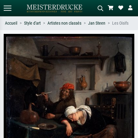
Accueil
Style d'art
Artistes non classés
Jan Steen
Les Oisifs
Recherche standard
Recherche d'images IA
Recherchez par artiste, titre ou style –
Décrivez la scène – ex. prairie verte,
ex. Monet, Nuit étoilée,
abstrait avec beaucoup de rouge,
impressionnisme, vague de Hokusai,
tableau sombre, nu debout près d'un
nu.
arbre.