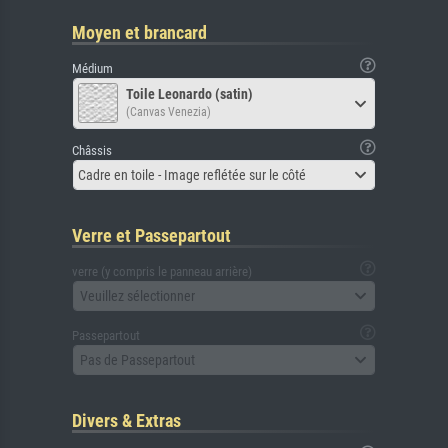
Moyen et brancard
Médium
Toile Leonardo (satin)
(Canvas Venezia)
Châssis
Cadre en toile - Image reflétée sur le côté
Verre et Passepartout
verre (y compris le panneau arrière)
Veuillez sélectionner
Passepartout
Pas de Passepartout
Divers & Extras