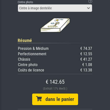
Cintre photo
Cintre à image dentelée
Résumé
Pression & Médium
€ 74.37
Perfectionnement
€ 12.55
Châssis
€ 41.27
Cintre photo
€ 1.08
Coûts de licence
€ 13.38
€ 142.65
(Enthält 17% MwSt.)
dans le panier