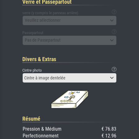
Verre et Passepartout
verre (y compris le panneau arrière)
Veuillez sélectionner
Passepartout
Pas de Passepartout
Divers & Extras
Cintre photo
Cintre à image dentelée
Résumé
Pression & Médium
€ 76.83
Perfectionnement
€ 12.96