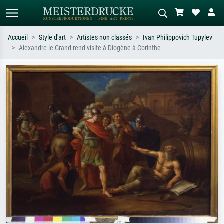
Accueil
Style d'art
Artistes non classés
Ivan Philippovich Tupylev
Alexandre le Grand rend visite à Diogène à Corinthe
Recherche standard
Recherche d'images IA
Recherchez par artiste, titre ou style –
Décrivez la scène – ex. prairie verte,
ex. Monet, Nuit étoilée,
abstrait avec beaucoup de rouge,
impressionnisme, vague de Hokusai,
tableau sombre, nu debout près d'un
nu.
arbre.