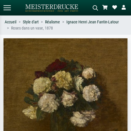
Accueil
Style d'art
Réalisme
Ignace Henri Jean Fantin-Latour
Roses dans un vase, 1878
Recherche standard
Recherche d'images IA
Recherchez par artiste, titre ou style –
Décrivez la scène – ex. prairie verte,
ex. Monet, Nuit étoilée,
abstrait avec beaucoup de rouge,
impressionnisme, vague de Hokusai,
tableau sombre, nu debout près d'un
nu.
arbre.