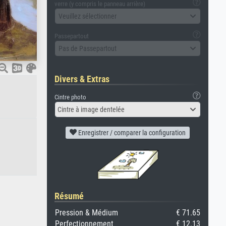
verre (y compris le panneau arrière)
Veuillez sélectionner
Passepartout
Pas de Passepartout
Divers & Extras
Cintre photo
Cintre à image dentelée
Enregistrer / comparer la configuration
Résumé
Pression & Médium
€ 71.65
Perfectionnement
€ 12.13