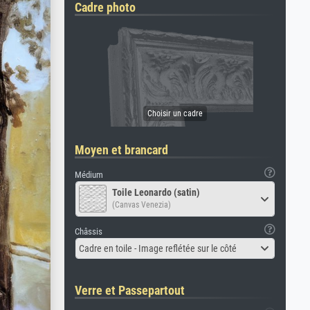
Cadre photo
Moyen et brancard
Médium
Toile Leonardo (satin)
(Canvas Venezia)
Châssis
Cadre en toile - Image reflétée sur le côté
Verre et Passepartout