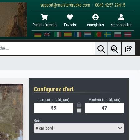
support@meisterdrucke.com · 0043 4257 29415
Panier d'achats
Favoris
enregistrer
se connecter
Configurez d'art
Largeur (motif, cm)
Hauteur (motif, cm)
Bord
0 cm bord