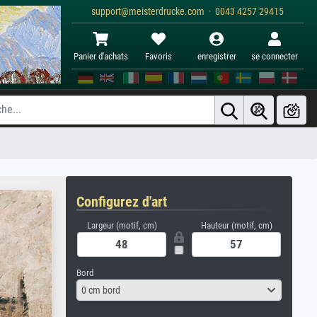
support@meisterdrucke.com · 0043 4257 29415
Panier d'achats
Favoris
enregistrer
se connecter
Configurez d'art
Largeur (motif, cm)
Hauteur (motif, cm)
Bord
0 cm bord