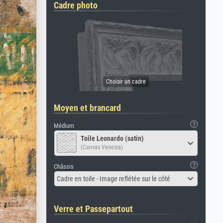
Cadre photo
Moyen et brancard
Médium
Toile Leonardo (satin)
(Canvas Venezia)
Châssis
Cadre en toile - Image reflétée sur le côté
Verre et Passepartout