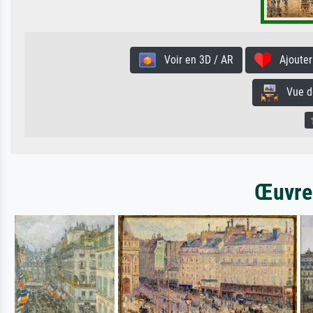
Voir en 3D / AR
Ajouter 
Vue de 
Œuvres