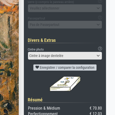
verre (y compris le panneau arrière)
Veuillez sélectionner
Passepartout
Pas de Passepartout
Divers & Extras
Cintre photo
Cintre à image dentelée
Enregistrer / comparer la configuration
Résumé
Pression & Médium
€ 70.80
Perfectionnement
€ 12.03