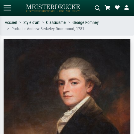
Accueil
Style d'art
Classicisme
George Romney
Portrait d'Andrew Berkeley Drummond, 1781
Recherche standard
Recherche d'images IA
Recherchez par artiste, titre ou style –
Décrivez la scène – ex. prairie verte,
ex. Monet, Nuit étoilée,
abstrait avec beaucoup de rouge,
impressionnisme, vague de Hokusai,
tableau sombre, nu debout près d'un
nu.
arbre.