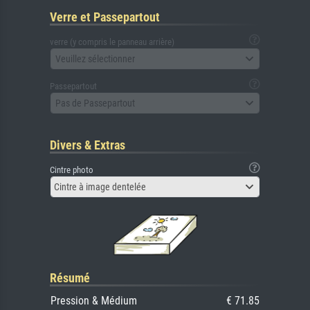
Verre et Passepartout
verre (y compris le panneau arrière)
Veuillez sélectionner
Passepartout
Pas de Passepartout
Divers & Extras
Cintre photo
Cintre à image dentelée
Résumé
Pression & Médium
€ 71.85