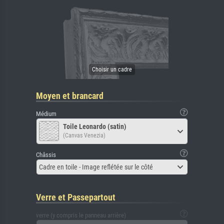
Moyen et brancard
Médium
Toile Leonardo (satin)
(Canvas Venezia)
Châssis
Cadre en toile - Image reflétée sur le côté
Verre et Passepartout
verre (y compris le panneau arrière)