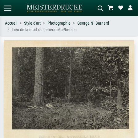
Accueil
Style d'art
Photographie
George N. Barnard
Lieu de la mort du général McPherson
Recherche standard
Recherche d'images IA
Recherchez par artiste, titre ou style –
Décrivez la scène – ex. prairie verte,
ex. Monet, Nuit étoilée,
abstrait avec beaucoup de rouge,
impressionnisme, vague de Hokusai,
tableau sombre, nu debout près d'un
nu.
arbre.