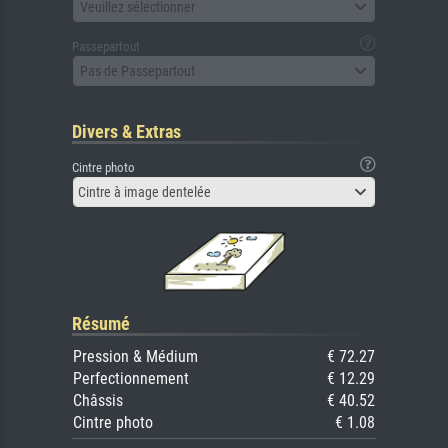
Veuillez sélectionner
Passepartout
Pas de Passepartout
Divers & Extras
Cintre photo
Cintre à image dentelée
Résumé
Pression & Médium
€ 72.27
Perfectionnement
€ 12.29
Châssis
€ 40.52
Cintre photo
€ 1.08