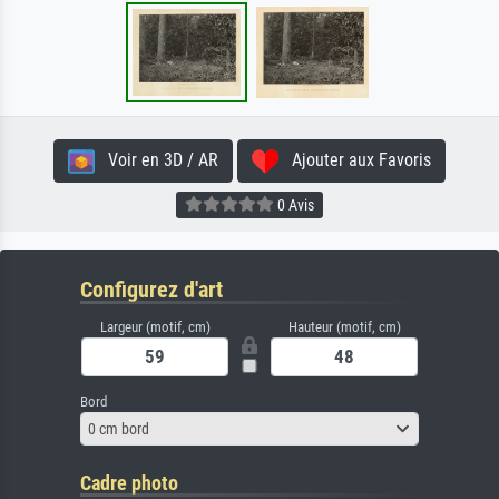
Voir en 3D / AR
Ajouter aux Favoris
0 Avis
Configurez d'art
Largeur (motif, cm)
Hauteur (motif, cm)
Bord
0 cm bord
Cadre photo