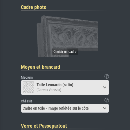
Cadre photo
Moyen et brancard
Médium
Toile Leonardo (satin)
(Canvas Venezia)
Châssis
Cadre en toile - Image reflétée sur le côté
Verre et Passepartout