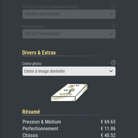
verre (y compris le panneau arrière)
Veuillez sélectionner
Passepartout
Pas de Passepartout
Divers & Extras
Cintre photo
Cintre à image dentelée
Résumé
Pression & Médium
€ 69.63
Perfectionnement
€ 11.86
Châssis
€ 40.52