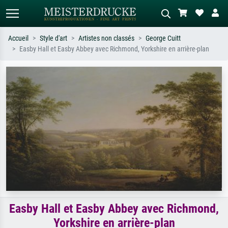
Accueil
Style d'art
Artistes non classés
George Cuitt
Easby Hall et Easby Abbey avec Richmond, Yorkshire en arrière-plan
Recherche standard
Recherche d'images IA
Recherchez par artiste, titre ou style –
Décrivez la scène – ex. prairie verte,
ex. Monet, Nuit étoilée,
abstrait avec beaucoup de rouge,
impressionnisme, vague de Hokusai,
tableau sombre, nu debout près d'un
nu.
arbre.
Easby Hall et Easby Abbey avec Richmond,
Yorkshire en arrière-plan