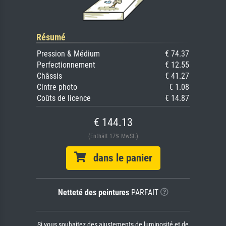
Résumé
Pression & Médium
€ 74.37
Perfectionnement
€ 12.55
Châssis
€ 41.27
Cintre photo
€ 1.08
Coûts de licence
€ 14.87
€ 144.13
(Enthält 17% MwSt.)
dans le panier
Netteté des peintures
PARFAIT
Si vous souhaitez des ajustements de luminosité et de