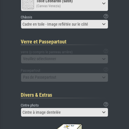
Toile Leonardo (satin)
(Canvas Venezia)
Châssis
Cadre en toile - Image reflétée sur le côté
Verre et Passepartout
verre (y compris le panneau arrière)
Veuillez sélectionner
Passepartout
Pas de Passepartout
Divers & Extras
Cintre photo
Cintre à image dentelée