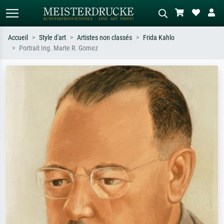
Accueil
Style d'art
Artistes non classés
Frida Kahlo
Portrait Ing. Marte R. Gomez
Recherche standard
Recherche d'images IA
Recherchez par artiste, titre ou style –
Décrivez la scène – ex. prairie verte,
ex. Monet, Nuit étoilée,
abstrait avec beaucoup de rouge,
impressionnisme, vague de Hokusai,
tableau sombre, nu debout près d'un
nu.
arbre.