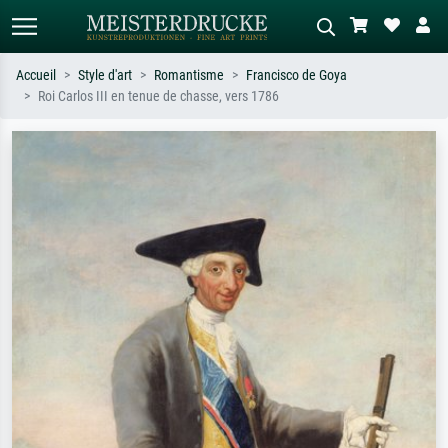
Accueil
Style d'art
Romantisme
Francisco de Goya
Roi Carlos III en tenue de chasse, vers 1786
Recherche standard
Recherche d'images IA
Recherchez par artiste, titre ou style –
Décrivez la scène – ex. prairie verte,
ex. Monet, Nuit étoilée,
abstrait avec beaucoup de rouge,
impressionnisme, vague de Hokusai,
tableau sombre, nu debout près d'un
nu.
arbre.