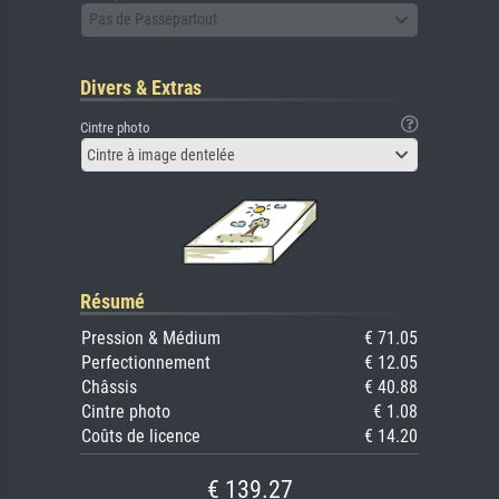
Pas de Passepartout
Divers & Extras
Cintre photo
Cintre à image dentelée
Résumé
Pression & Médium
€ 71.05
Perfectionnement
€ 12.05
Châssis
€ 40.88
Cintre photo
€ 1.08
Coûts de licence
€ 14.20
€ 139.27