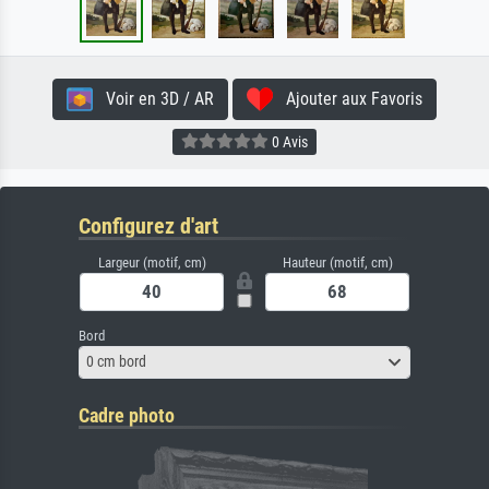
Voir en 3D / AR
Ajouter aux Favoris
0 Avis
Configurez d'art
Largeur (motif, cm)
Hauteur (motif, cm)
Bord
0 cm bord
Cadre photo