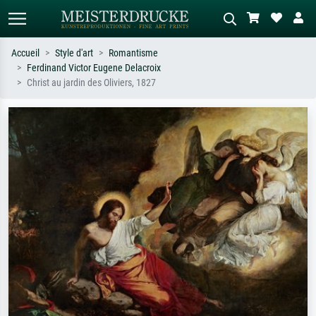
Accueil
Style d'art
Romantisme
Ferdinand Victor Eugene Delacroix
Recherche standard
Recherche d'images IA
Christ au jardin des Oliviers, 1827
Recherchez par artiste, titre ou style –
Décrivez la scène – ex. prairie verte,
ex. Monet, Nuit étoilée,
abstrait avec beaucoup de rouge,
impressionnisme, vague de Hokusai,
tableau sombre, nu debout près d'un
nu.
arbre.