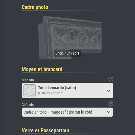
Cadre photo
Moyen et brancard
Médium
Toile Leonardo (satin)
(Canvas Venezia)
Châssis
Cadre en toile - Image reflétée sur le côté
Verre et Passepartout