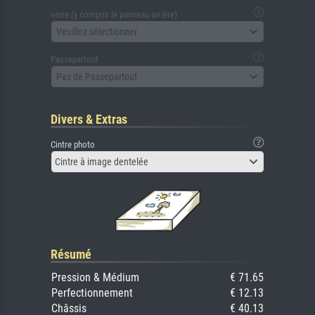
verre (y compris le panneau arrière)
Veuillez sélectionner
Passepartout
Pas de Passepartout
Divers & Extras
Cintre photo
Cintre à image dentelée
Résumé
Pression & Médium
€ 71.65
Perfectionnement
€ 12.13
Châssis
€ 40.13