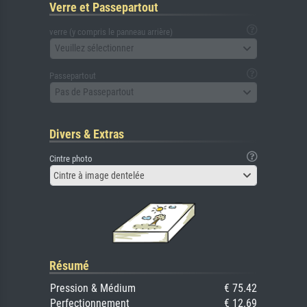
Verre et Passepartout
verre (y compris le panneau arrière)
Veuillez sélectionner
Passepartout
Pas de Passepartout
Divers & Extras
Cintre photo
Cintre à image dentelée
Résumé
Pression & Médium
€ 75.42
Perfectionnement
€ 12.69