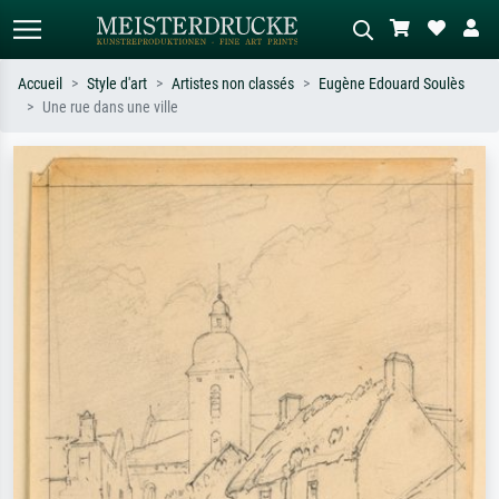
Accueil
Style d'art
Artistes non classés
Eugène Edouard Soulès
Une rue dans une ville
Recherche standard
Recherche d'images IA
Recherchez par artiste, titre ou style –
Décrivez la scène – ex. prairie verte,
ex. Monet, Nuit étoilée,
abstrait avec beaucoup de rouge,
impressionnisme, vague de Hokusai,
tableau sombre, nu debout près d'un
nu.
arbre.