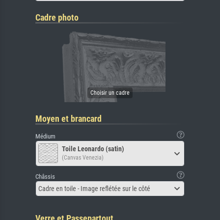
Cadre photo
Moyen et brancard
Médium
Toile Leonardo (satin)
(Canvas Venezia)
Châssis
Cadre en toile - Image reflétée sur le côté
Verre et Passepartout