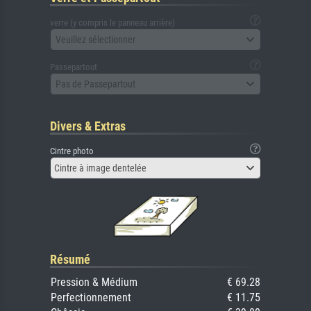
verre (y compris le panneau arrière)
Veuillez sélectionner
Passepartout
Pas de Passepartout
Divers & Extras
Cintre photo
Cintre à image dentelée
Résumé
Pression & Médium
€ 69.28
Perfectionnement
€ 11.75