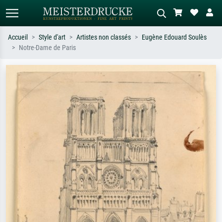
Accueil
Style d'art
Artistes non classés
Eugène Edouard Soulès
Notre-Dame de Paris
Recherche standard
Recherche d'images IA
Recherchez par artiste, titre ou style –
Décrivez la scène – ex. prairie verte,
ex. Monet, Nuit étoilée,
abstrait avec beaucoup de rouge,
impressionnisme, vague de Hokusai,
tableau sombre, nu debout près d'un
nu.
arbre.