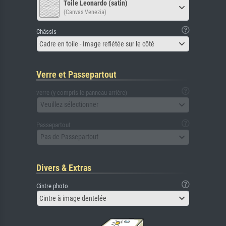
Toile Leonardo (satin)
(Canvas Venezia)
Châssis
Cadre en toile - Image reflétée sur le côté
Verre et Passepartout
verre (y compris le panneau arrière)
Veuillez sélectionner
Passepartout
Pas de Passepartout
Divers & Extras
Cintre photo
Cintre à image dentelée