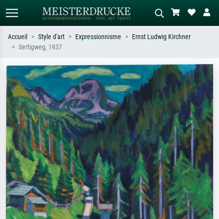
Accueil
Style d'art
Expressionnisme
Ernst Ludwig Kirchner
Sertigweg, 1937
Recherche standard
Recherche d'images IA
Recherchez par artiste, titre ou style –
Décrivez la scène – ex. prairie verte,
ex. Monet, Nuit étoilée,
abstrait avec beaucoup de rouge,
impressionnisme, vague de Hokusai,
tableau sombre, nu debout près d'un
nu.
arbre.