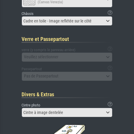
(Canvas Venezia)
Châssis
Cadre en toile - Image reflétée sur le côté
Verre et Passepartout
verre (y compris le panneau arrière)
Veuillez sélectionner
Passepartout
Pas de Passepartout
Divers & Extras
Cintre photo
Cintre à image dentelée