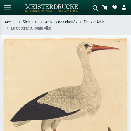
Accueil
Style d'art
Artistes non classés
Eleazar Albin
La cigogne (Ciconia Alba)
Recherche standard
Recherche d'images IA
Recherchez par artiste, titre ou style –
Décrivez la scène – ex. prairie verte,
ex. Monet, Nuit étoilée,
abstrait avec beaucoup de rouge,
impressionnisme, vague de Hokusai,
tableau sombre, nu debout près d'un
nu.
arbre.