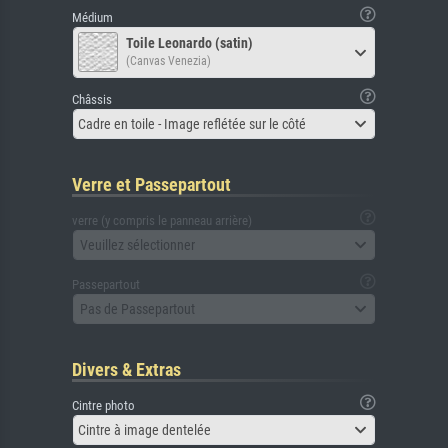
Médium
Toile Leonardo (satin)
(Canvas Venezia)
Châssis
Cadre en toile - Image reflétée sur le côté
Verre et Passepartout
verre (y compris le panneau arrière)
Veuillez sélectionner
Passepartout
Pas de Passepartout
Divers & Extras
Cintre photo
Cintre à image dentelée