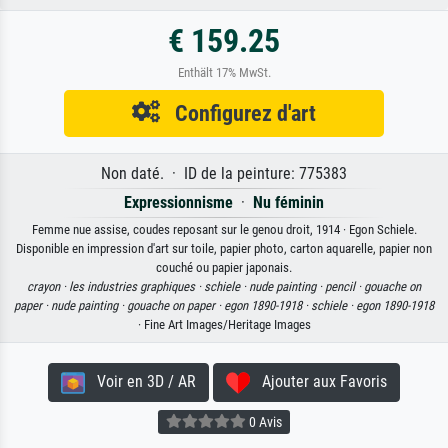
€ 159.25
Enthält 17% MwSt.
Configurez d'art
Non daté. · ID de la peinture: 775383
Expressionnisme
·
Nu féminin
Femme nue assise, coudes reposant sur le genou droit, 1914 · Egon Schiele.
Disponible en impression d'art sur toile, papier photo, carton aquarelle, papier non
couché ou papier japonais.
crayon ·
les industries graphiques ·
schiele ·
nude painting ·
pencil ·
gouache on
paper ·
nude painting ·
gouache on paper ·
egon 1890-1918 ·
schiele ·
egon 1890-1918
· Fine Art Images/Heritage Images
Voir en 3D / AR
Ajouter aux Favoris
0 Avis