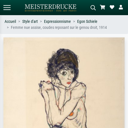
Accueil
Style d'art
Expressionnisme
Egon Schiele
Femme nue assise, coudes reposant sur le genou droit, 1914
Recherche standard
Recherche d'images IA
Recherchez par artiste, titre ou style –
Décrivez la scène – ex. prairie verte,
ex. Monet, Nuit étoilée,
abstrait avec beaucoup de rouge,
impressionnisme, vague de Hokusai,
tableau sombre, nu debout près d'un
nu.
arbre.