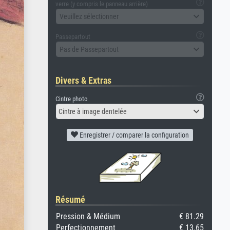
verre (y compris le panneau arrière)
Veuillez sélectionner
Passepartout
Pas de Passepartout
Divers & Extras
Cintre photo
Cintre à image dentelée
Enregistrer / comparer la configuration
Résumé
Pression & Médium
€ 81.29
Perfectionnement
€ 13.65