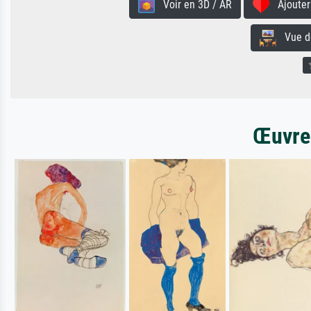
Voir en 3D / AR
Ajouter 
Vue de 
Œuvres