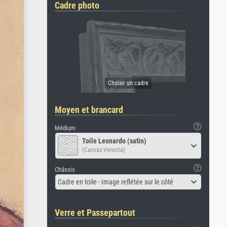
Cadre photo
Moyen et brancard
Médium
Toile Leonardo (satin)
(Canvas Venezia)
Châssis
Cadre en toile - Image reflétée sur le côté
Verre et Passepartout