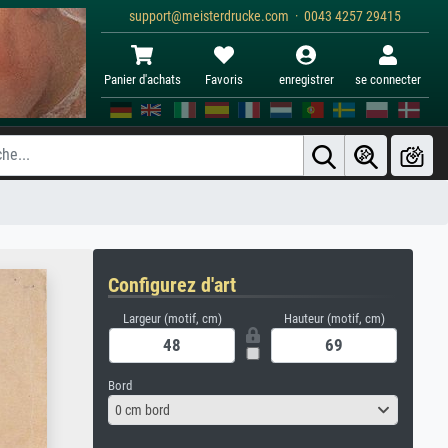
support@meisterdrucke.com · 0043 4257 29415
Panier d'achats
Favoris
enregistrer
se connecter
Configurez d'art
Largeur (motif, cm)
Hauteur (motif, cm)
Bord
0 cm bord