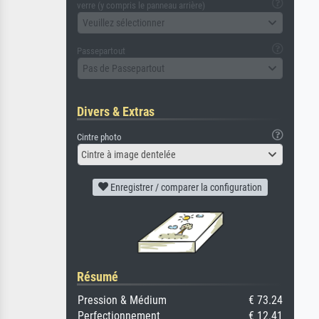
verre (y compris le panneau arrière)
Veuillez sélectionner
Passepartout
Pas de Passepartout
Divers & Extras
Cintre photo
Cintre à image dentelée
Enregistrer / comparer la configuration
Résumé
Pression & Médium
€ 73.24
Perfectionnement
€ 12.41