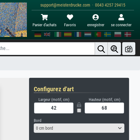
support@meisterdrucke.com · 0043 4257 29415
Panier d'achats
Favoris
enregistrer
se connecter
Configurez d'art
Largeur (motif, cm)
Hauteur (motif, cm)
Bord
0 cm bord