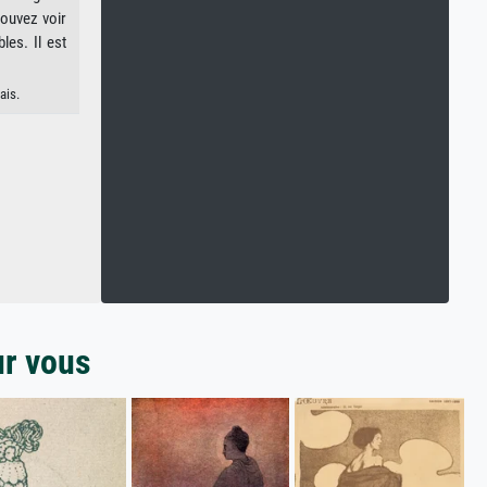
pouvez voir
les. Il est
ais.
ur vous