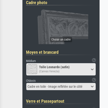
Cadre photo
Moyen et brancard
Médium
Toile Leonardo (satin)
(Canvas Venezia)
Châssis
Cadre en toile - Image reflétée sur le côté
Verre et Passepartout