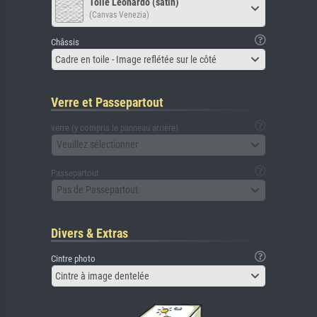
Toile Leonardo (satin)
(Canvas Venezia)
Châssis
Cadre en toile - Image reflétée sur le côté
Verre et Passepartout
verre (y compris le panneau arrière)
Veuillez sélectionner
Passepartout
Pas de Passepartout
Divers & Extras
Cintre photo
Cintre à image dentelée