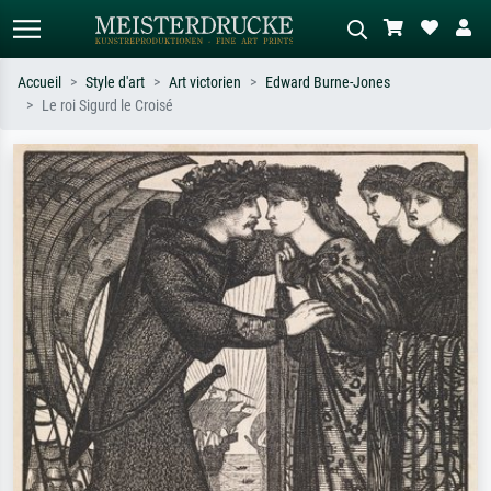
Accueil
Style d'art
Art victorien
Edward Burne-Jones
Le roi Sigurd le Croisé
Recherche standard
Recherche d'images IA
Recherchez par artiste, titre ou style –
Décrivez la scène – ex. prairie verte,
ex. Monet, Nuit étoilée,
abstrait avec beaucoup de rouge,
impressionnisme, vague de Hokusai,
tableau sombre, nu debout près d'un
nu.
arbre.