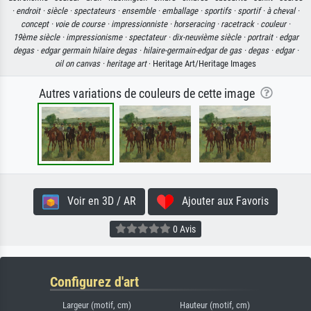
·
endroit ·
siècle ·
spectateurs ·
ensemble ·
emballage ·
sportifs ·
sportif ·
à cheval ·
concept ·
voie de course ·
impressionniste ·
horseracing ·
racetrack ·
couleur ·
19ème siècle ·
impressionisme ·
spectateur ·
dix-neuvième siècle ·
portrait ·
edgar
degas ·
edgar germain hilaire degas ·
hilaire-germain-edgar de gas ·
degas ·
edgar ·
oil on canvas ·
heritage art
· Heritage Art/Heritage Images
Autres variations de couleurs de cette image
Voir en 3D / AR
Ajouter aux Favoris
0 Avis
Configurez d'art
Largeur (motif, cm)
Hauteur (motif, cm)