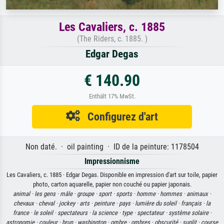
Les Cavaliers, c. 1885
(The Riders, c. 1885. )
Edgar Degas
€ 140.90
Enthält 17% MwSt.
Configurez d'art
Non daté. · oil painting · ID de la peinture: 1178504
Impressionnisme
Les Cavaliers, c. 1885 · Edgar Degas. Disponible en impression d'art sur toile, papier
photo, carton aquarelle, papier non couché ou papier japonais.
animal ·
les gens ·
mâle ·
groupe ·
sport ·
sports ·
homme ·
hommes ·
animaux ·
chevaux ·
cheval ·
jockey ·
arts ·
peinture ·
pays ·
lumière du soleil ·
français ·
la
france ·
le soleil ·
spectateurs ·
la science ·
type ·
spectateur ·
système solaire ·
astronomie ·
couleur ·
brun ·
washington ·
ombre ·
ombres ·
obscurité ·
sunlit ·
course