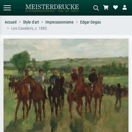
Accueil
Style d'art
Impressionnisme
Edgar Degas
Les Cavaliers, c. 1885
Recherche standard
Recherche d'images IA
Recherchez par artiste, titre ou style –
Décrivez la scène – ex. prairie verte,
ex. Monet, Nuit étoilée,
abstrait avec beaucoup de rouge,
impressionnisme, vague de Hokusai,
tableau sombre, nu debout près d'un
nu.
arbre.