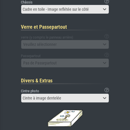
Châssis
Cadre en toile - Image reflétée sur le côté
Verre et Passepartout
verre (y compris le panneau arrière)
Veuillez sélectionner
Passepartout
Pas de Passepartout
Divers & Extras
Cintre photo
Cintre à image dentelée