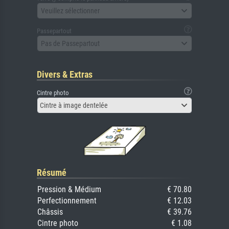
Veuillez sélectionner
Passepartout
Pas de Passepartout
Divers & Extras
Cintre photo
Cintre à image dentelée
Résumé
Pression & Médium
€ 70.80
Perfectionnement
€ 12.03
Châssis
€ 39.76
Cintre photo
€ 1.08