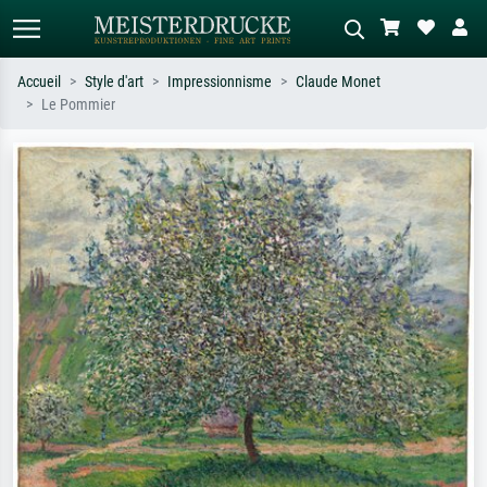
Accueil
Style d'art
Impressionnisme
Claude Monet
Le Pommier
Recherche standard
Recherche d'images IA
Recherchez par artiste, titre ou style –
Décrivez la scène – ex. prairie verte,
ex. Monet, Nuit étoilée,
abstrait avec beaucoup de rouge,
impressionnisme, vague de Hokusai,
tableau sombre, nu debout près d'un
nu.
arbre.