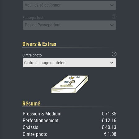
Veuillez sélectionner
Passepartout
Pas de Passepartout
Divers & Extras
Cintre photo
Cintre à image dentelée
Résumé
Pression & Médium
€ 71.85
Perfectionnement
€ 12.16
Châssis
€ 40.13
Cintre photo
€ 1.08