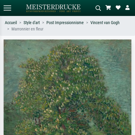
Accueil
Style d'art
Post Impressionnisme
Vincent van Gogh
Marronnier en fleur
Recherche standard
Recherche d'images IA
Recherchez par artiste, titre ou style –
Décrivez la scène – ex. prairie verte,
ex. Monet, Nuit étoilée,
abstrait avec beaucoup de rouge,
impressionnisme, vague de Hokusai,
tableau sombre, nu debout près d'un
nu.
arbre.