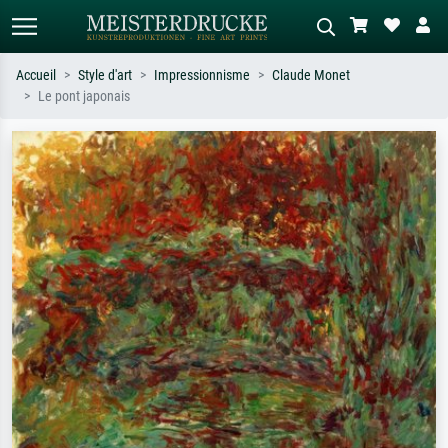
Accueil
Style d'art
Impressionnisme
Claude Monet
Le pont japonais
Recherche standard
Recherche d'images IA
Recherchez par artiste, titre ou style –
Décrivez la scène – ex. prairie verte,
ex. Monet, Nuit étoilée,
abstrait avec beaucoup de rouge,
impressionnisme, vague de Hokusai,
tableau sombre, nu debout près d'un
nu.
arbre.