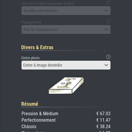
verre (y compris le panneau arrière)
Veuillez sélectionner
Passepartout
Pas de Passepartout
Divers & Extras
Cintre photo
Cintre à image dentelée
Résumé
Pression & Médium
€ 67.03
Perfectionnement
€ 11.47
Châssis
€ 38.24