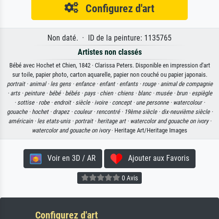
Configurez d'art
Non daté. · ID de la peinture: 1135765
Artistes non classés
Bébé avec Hochet et Chien, 1842 · Clarissa Peters. Disponible en impression d'art
sur toile, papier photo, carton aquarelle, papier non couché ou papier japonais.
portrait ·
animal ·
les gens ·
enfance ·
enfant ·
enfants ·
rouge ·
animal de compagnie
·
arts ·
peinture ·
bébé ·
bébés ·
pays ·
chien ·
chiens ·
blanc ·
musée ·
brun ·
espiègle
·
sottise ·
robe ·
endroit ·
siècle ·
ivoire ·
concept ·
une personne ·
watercolour ·
gouache ·
hochet ·
drapez ·
couleur ·
rencontré ·
19ème siècle ·
dix-neuvième siècle ·
américain ·
les etats-unis ·
portrait ·
heritage art ·
watercolor and gouache on ivory ·
watercolor and gouache on ivory
· Heritage Art/Heritage Images
Voir en 3D / AR
Ajouter aux Favoris
0 Avis
Configurez d'art