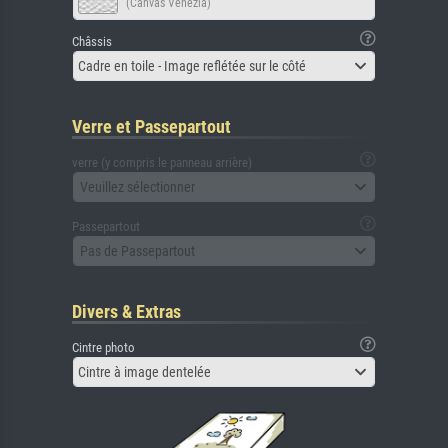
(Canvas Venezia)
Châssis
Cadre en toile - Image reflétée sur le côté
Verre et Passepartout
verre (y compris le panneau arrière)
Veuillez sélectionner
Passepartout
Pas de Passepartout
Divers & Extras
Cintre photo
Cintre à image dentelée