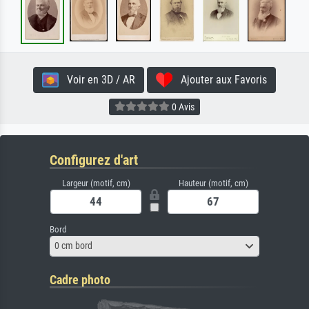
Voir en 3D / AR
Ajouter aux Favoris
0 Avis
Configurez d'art
Largeur (motif, cm)
Hauteur (motif, cm)
Bord
0 cm bord
Cadre photo