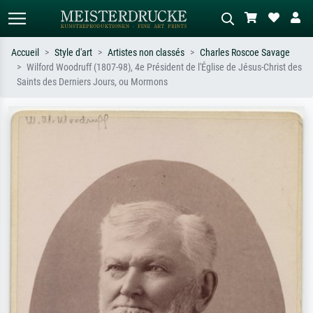
Accueil
Style d'art
Artistes non classés
Charles Roscoe Savage
Wilford Woodruff (1807-98), 4e Président de l'Église de Jésus-Christ des
Recherche standard
Recherche d'images IA
Saints des Derniers Jours, ou Mormons
Recherchez par artiste, titre ou style –
Décrivez la scène – ex. prairie verte,
ex. Monet, Nuit étoilée,
abstrait avec beaucoup de rouge,
impressionnisme, vague de Hokusai,
tableau sombre, nu debout près d'un
nu.
arbre.