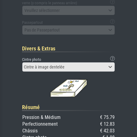
verre (y compris le panneau arrière)
Veuillez sélectionner
Passepartout
Pas de Passepartout
Divers & Extras
Cintre photo
Cintre à image dentelée
Résumé
Pression & Médium
€ 75.79
Perfectionnement
€ 12.83
Châssis
€ 42.03