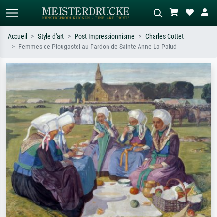
Accueil
Style d'art
Post Impressionnisme
Charles Cottet
Femmes de Plougastel au Pardon de Sainte-Anne-La-Palud
Recherche standard
Recherche d'images IA
Recherchez par artiste, titre ou style –
Décrivez la scène – ex. prairie verte,
ex. Monet, Nuit étoilée,
abstrait avec beaucoup de rouge,
impressionnisme, vague de Hokusai,
tableau sombre, nu debout près d'un
nu.
arbre.