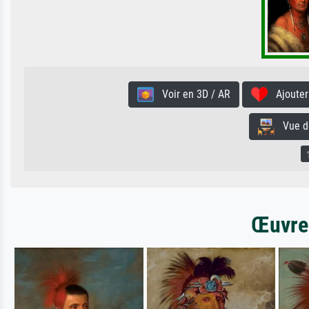
Voir en 3D / AR
Ajouter 
Vue de 
Œuvres