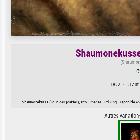
Shaumonekusse (
(Shaumone
C
1822 · Öl auf 
Shaumonekusse (Loup des prairies), Oto · Charles Bird King. Disponible en 
Autres variatio