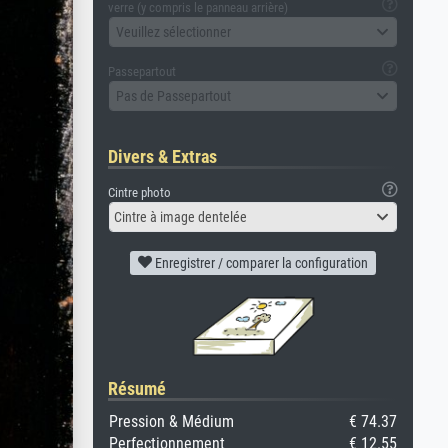
verre (y compris le panneau arrière)
Veuillez sélectionner
Passepartout
Pas de Passepartout
Divers & Extras
Cintre photo
Cintre à image dentelée
Enregistrer / comparer la configuration
Résumé
Pression & Médium
€ 74.37
Perfectionnement
€ 12.55