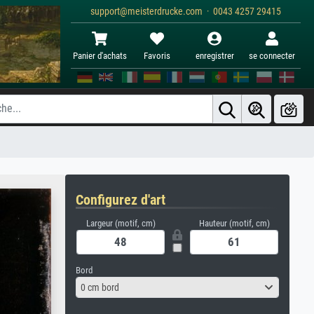
support@meisterdrucke.com · 0043 4257 29415
Panier d'achats
Favoris
enregistrer
se connecter
Configurez d'art
Largeur (motif, cm)
Hauteur (motif, cm)
Bord
0 cm bord