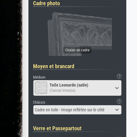
Cadre photo
Moyen et brancard
Médium
Toile Leonardo (satin)
(Canvas Venezia)
Châssis
Cadre en toile - Image reflétée sur le côté
Verre et Passepartout