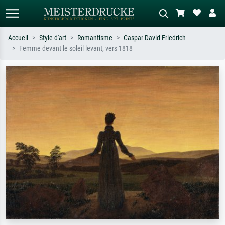
Accueil
Style d'art
Romantisme
Caspar David Friedrich
Femme devant le soleil levant, vers 1818
Recherche standard
Recherche d'images IA
Recherchez par artiste, titre ou style –
Décrivez la scène – ex. prairie verte,
ex. Monet, Nuit étoilée,
abstrait avec beaucoup de rouge,
impressionnisme, vague de Hokusai,
tableau sombre, nu debout près d'un
nu.
arbre.