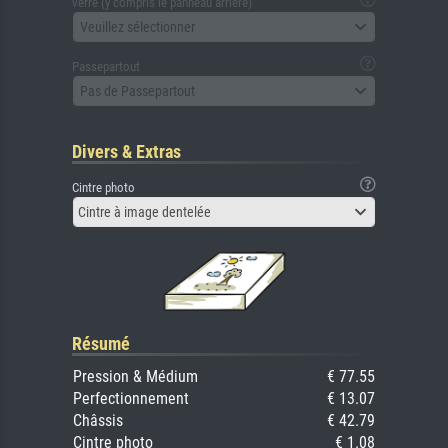
verre (y compris le panneau arrière)
Veuillez sélectionner
Passepartout
Pas de Passepartout
Divers & Extras
Cintre photo
Cintre à image dentelée
Résumé
Pression & Médium
€ 77.55
Perfectionnement
€ 13.07
Châssis
€ 42.79
Cintre photo
€ 1.08