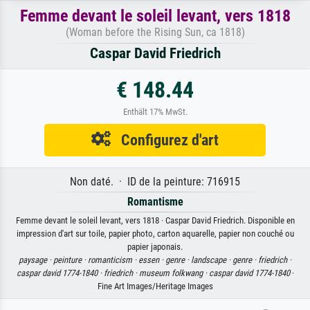
Femme devant le soleil levant, vers 1818
(Woman before the Rising Sun, ca 1818)
Caspar David Friedrich
€ 148.44
Enthält 17% MwSt.
Configurez d'art
Non daté. · ID de la peinture: 716915
Romantisme
Femme devant le soleil levant, vers 1818 · Caspar David Friedrich. Disponible en
impression d'art sur toile, papier photo, carton aquarelle, papier non couché ou
papier japonais.
paysage ·
peinture ·
romanticism ·
essen ·
genre ·
landscape ·
genre ·
friedrich ·
caspar david 1774-1840 ·
friedrich ·
museum folkwang ·
caspar david 1774-1840
·
Fine Art Images/Heritage Images