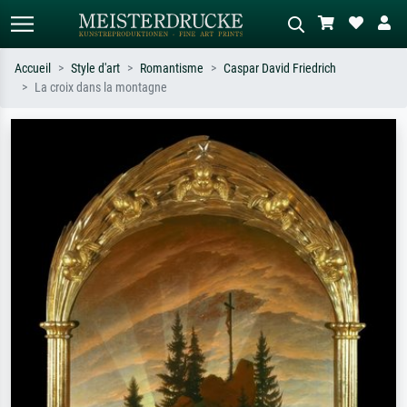
Accueil
Style d'art
Romantisme
Caspar David Friedrich
La croix dans la montagne
Recherche standard
Recherche d'images IA
Recherchez par artiste, titre ou style –
Décrivez la scène – ex. prairie verte,
ex. Monet, Nuit étoilée,
abstrait avec beaucoup de rouge,
impressionnisme, vague de Hokusai,
tableau sombre, nu debout près d'un
nu.
arbre.