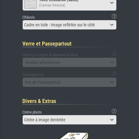
(Canvas Venezia)
Châssis
Cadre en toile - Image reflétée sur le côté
Verre et Passepartout
verre (y compris le panneau arrière)
Veuillez sélectionner
Passepartout
Pas de Passepartout
Divers & Extras
Cintre photo
Cintre à image dentelée