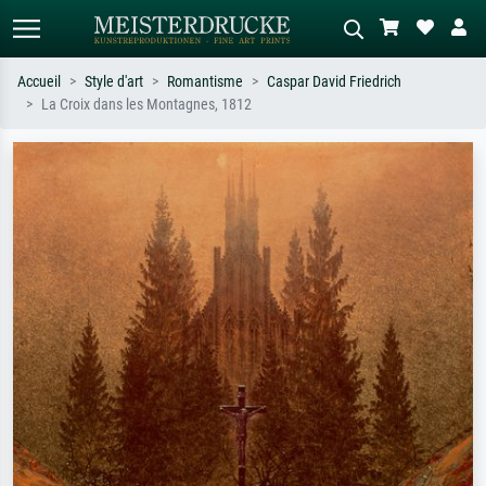
Accueil
Style d'art
Romantisme
Caspar David Friedrich
La Croix dans les Montagnes, 1812
Recherche standard
Recherche d'images IA
Recherchez par artiste, titre ou style –
Décrivez la scène – ex. prairie verte,
ex. Monet, Nuit étoilée,
abstrait avec beaucoup de rouge,
impressionnisme, vague de Hokusai,
tableau sombre, nu debout près d'un
nu.
arbre.