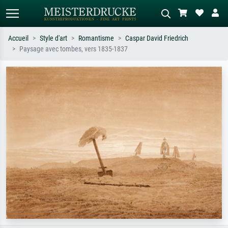
Accueil
Style d'art
Romantisme
Caspar David Friedrich
Paysage avec tombes, vers 1835-1837
Recherche standard
Recherche d'images IA
Recherchez par artiste, titre ou style –
Décrivez la scène – ex. prairie verte,
ex. Monet, Nuit étoilée,
abstrait avec beaucoup de rouge,
impressionnisme, vague de Hokusai,
tableau sombre, nu debout près d'un
nu.
arbre.