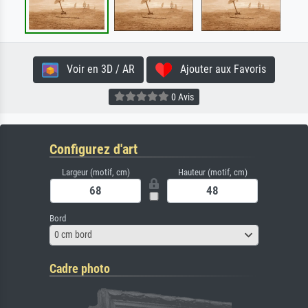
Voir en 3D / AR
Ajouter aux Favoris
0 Avis
Configurez d'art
Largeur (motif, cm)
Hauteur (motif, cm)
Bord
0 cm bord
Cadre photo